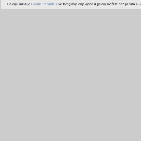
Galeriju uređuje
Croatia Records
. Sve fotografije objavljene u galeriji možete bez pečata i u or