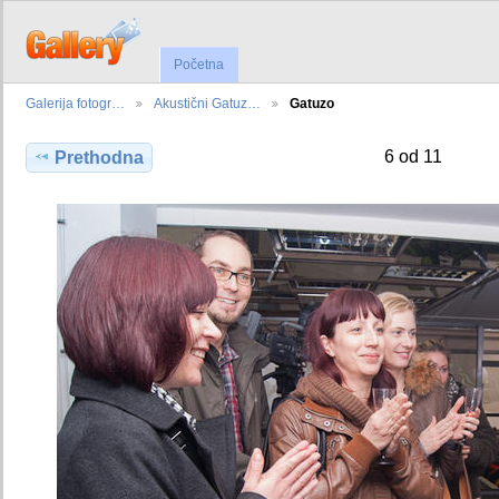
Početna
Galerija fotogr…
Akustični Gatuz…
Gatuzo
6 od 11
Prethodna