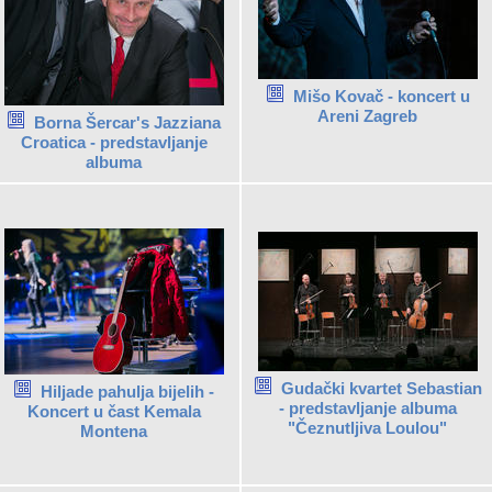
Mišo Kovač - koncert u
Areni Zagreb
Borna Šercar's Jazziana
Croatica - predstavljanje
albuma
Gudački kvartet Sebastian
Hiljade pahulja bijelih -
- predstavljanje albuma
Koncert u čast Kemala
"Čeznutljiva Loulou"
Montena