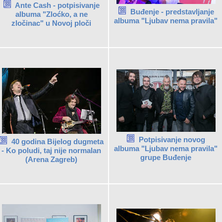
Ante Cash - potpisivanje
Buđenje - predstavljanje
albuma "Zloćko, a ne
albuma "Ljubav nema pravila"
zločinac" u Novoj ploči
Potpisivanje novog
40 godina Bijelog dugmeta
albuma "Ljubav nema pravila"
- Ko poludi, taj nije normalan
grupe Buđenje
(Arena Zagreb)