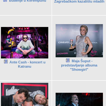
Buđenje u Kerempuhu
Zagrebačkom kazalištu mladih
Maja Šuput -
Ante Cash - koncert u
predstavljanje albuma
Katranu
"Showgirl"