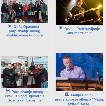
Opća Opasnost -
Orvel - Predstavljanje
potpisivanje novog
albuma "Dani"
ekskluzivnog ugovora
Potpisivanje novog
Matija Dedić -
ekskluzivnog ugovora s
predstavljanje albuma "Matija
Bosutskim bećarima
svira Arsena"