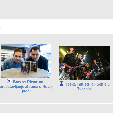
a
Bow vs Plectrum -
Teška industrija - Selfie u
predstavljanje albuma u Novoj
Tvornici
ploči