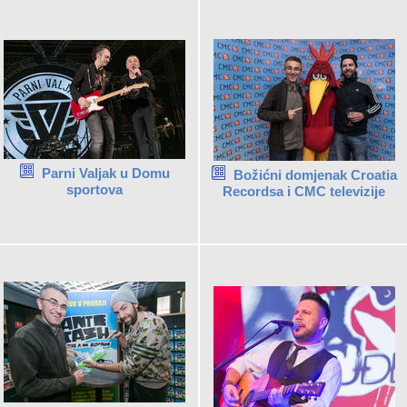
Parni Valjak u Domu
Božićni domjenak Croatia
sportova
Recordsa i CMC televizije