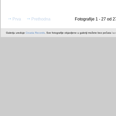
Prva
Prethodna
Fotografije 1 - 27 od 2
Galeriju uređuje
Croatia Records
. Sve fotografije objavljene u galeriji možete bez pečata i u or