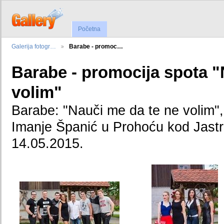
Početna
Galerija fotogr…
Barabe - promoc…
Barabe - promocija spota "
volim"
Barabe: "Nauči me da te ne volim",
Imanje Španić u Prohoću kod Jast
14.05.2015.