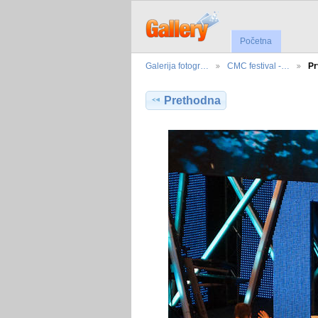
Početna
Galerija fotogr…
CMC festival -…
Pr
Prethodna