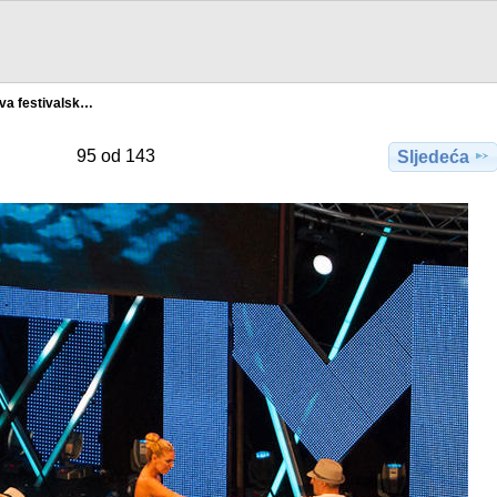
va festivalsk…
95 od 143
Sljedeća