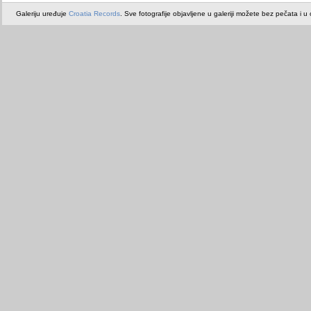
Galeriju uređuje
Croatia Records
. Sve fotografije objavljene u galeriji možete bez pečata i u or