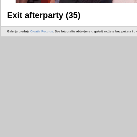
Exit afterparty (35)
Galeriju uređuje
Croatia Records
. Sve fotografije objavljene u galeriji možete bez pečata i u or