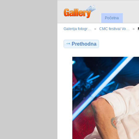
Početna
Galerija fotogr…
CMC festival Vo…
Prethodna