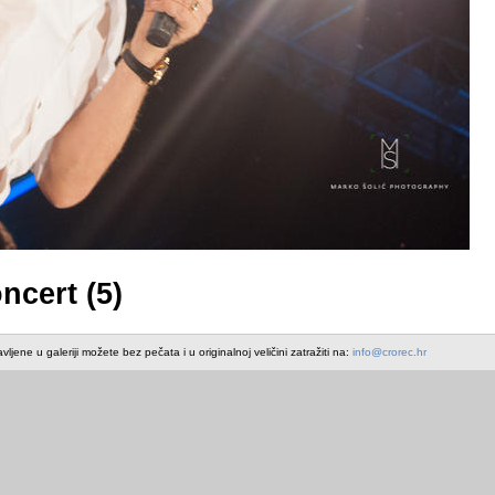
ncert (5)
avljene u galeriji možete bez pečata i u originalnoj veličini zatražiti na:
info@crorec.hr