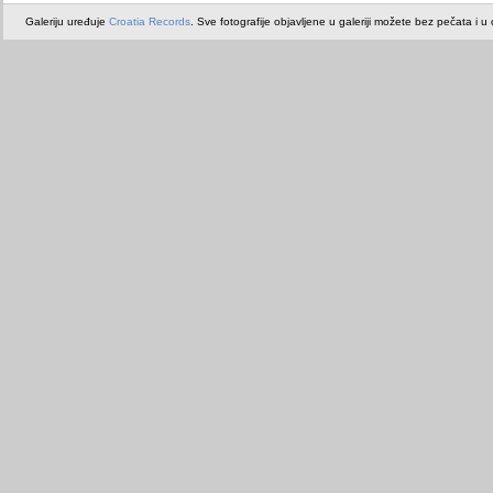
Galeriju uređuje
Croatia Records
. Sve fotografije objavljene u galeriji možete bez pečata i u or