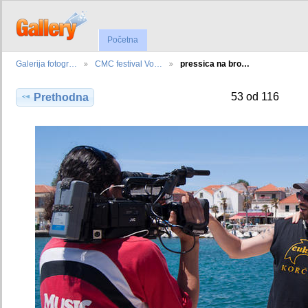
Početna
Galerija fotogr…
CMC festival Vo…
pressica na bro…
53 od 116
Prethodna