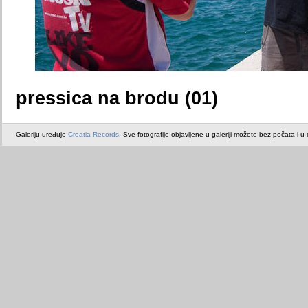
pressica na brodu (01)
Galeriju uređuje
Croatia Records
. Sve fotografije objavljene u galeriji možete bez pečata i u or