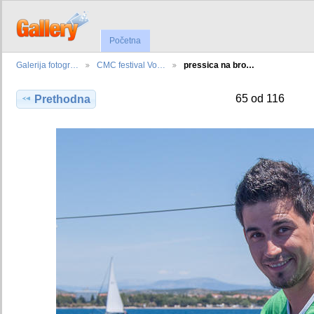
Početna
Galerija fotogr…
CMC festival Vo…
pressica na bro…
65 od 116
Prethodna