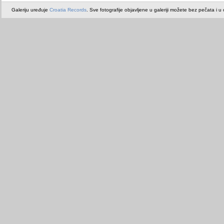
Galeriju uređuje
Croatia Records
. Sve fotografije objavljene u galeriji možete bez pečata i u or