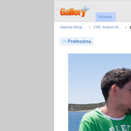
Početna
Galerija fotogr…
CMC festival Vo…
Prethodna