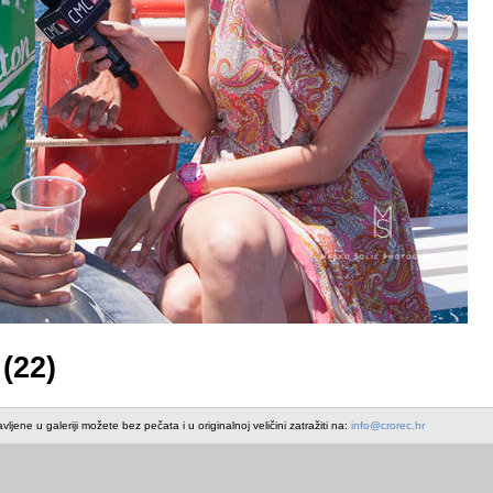
(22)
avljene u galeriji možete bez pečata i u originalnoj veličini zatražiti na:
info@crorec.hr