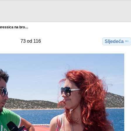
pressica na bro…
73 od 116
Sljedeća