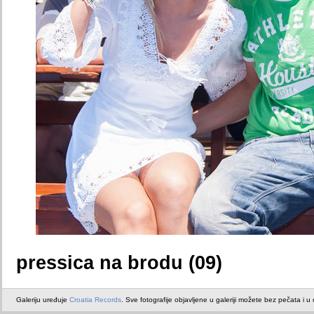
pressica na brodu (09)
Galeriju uređuje
Croatia Records
. Sve fotografije objavljene u galeriji možete bez pečata i u or