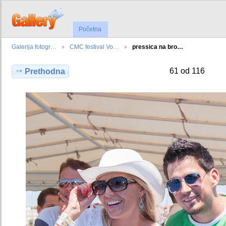
Početna
Galerija fotogr…
CMC festival Vo…
pressica na bro…
61 od 116
Prethodna