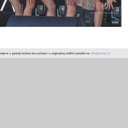
avljene u galeriji možete bez pečata i u originalnoj veličini zatražiti na:
info@crorec.hr