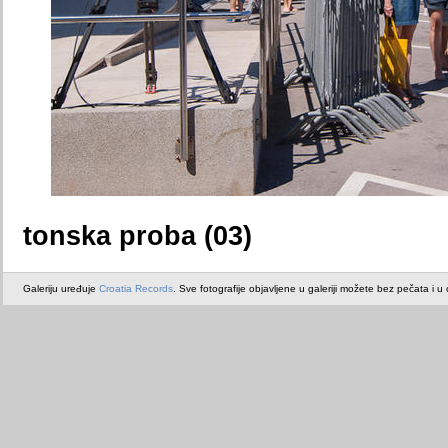
tonska proba (03)
Galeriju uređuje
Croatia Records
. Sve fotografije objavljene u galeriji možete bez pečata i u or