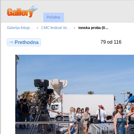
Početna
Galerija fotogr…
CMC festival Vo…
tonska proba (0…
79 od 116
Prethodna