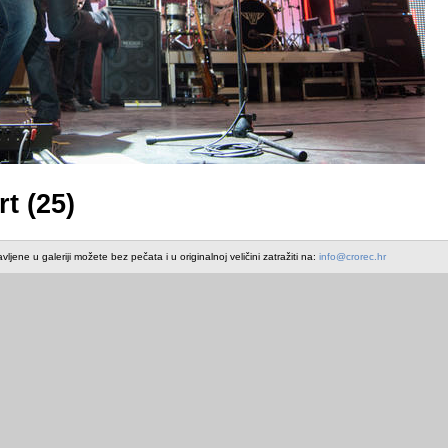
t (25)
avljene u galeriji možete bez pečata i u originalnoj veličini zatražiti na:
info@crorec.hr