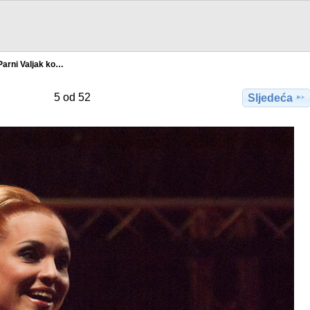
Parni Valjak ko…
5 od 52
Sljedeća