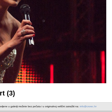
t (3)
avljene u galeriji možete bez pečata i u originalnoj veličini zatražiti na:
info@crorec.hr