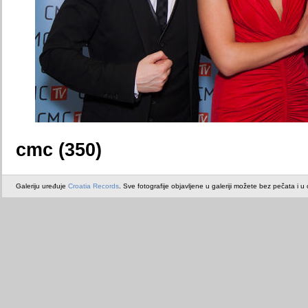
cmc (350)
Galeriju uređuje
Croatia Records
. Sve fotografije objavljene u galeriji možete bez pečata i u or