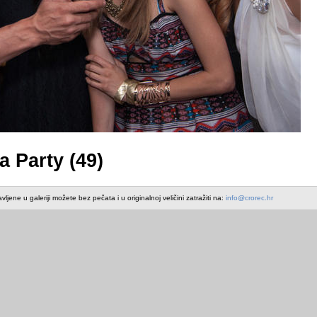
 Party (49)
avljene u galeriji možete bez pečata i u originalnoj veličini zatražiti na:
info@crorec.hr