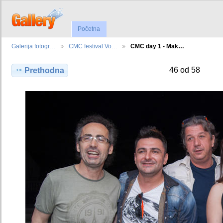
Početna
Galerija fotogr…
CMC festival Vo…
CMC day 1 - Mak…
46 od 58
Prethodna