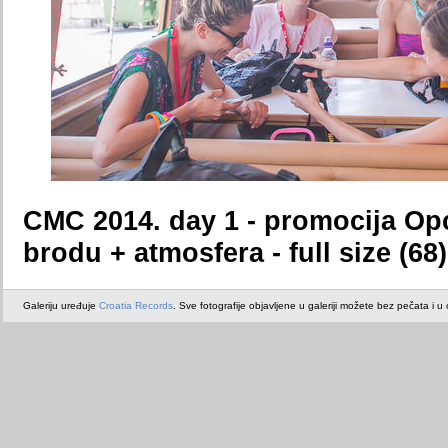
CMC 2014. day 1 - promocija Op
brodu + atmosfera - full size (68)
Galeriju uređuje
Croatia Records
. Sve fotografije objavljene u galeriji možete bez pečata i u or