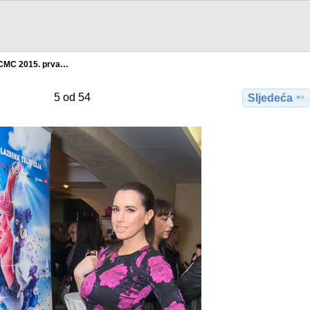
CMC 2015. prva…
5 od 54
Sljedeća