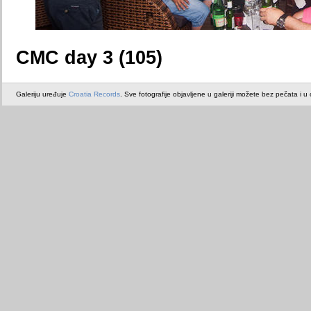
CMC day 3 (105)
Galeriju uređuje
Croatia Records
. Sve fotografije objavljene u galeriji možete bez pečata i u or