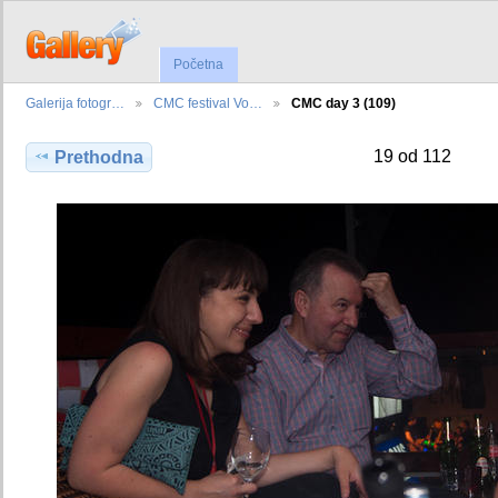
Početna
Galerija fotogr…
CMC festival Vo…
CMC day 3 (109)
19 od 112
Prethodna