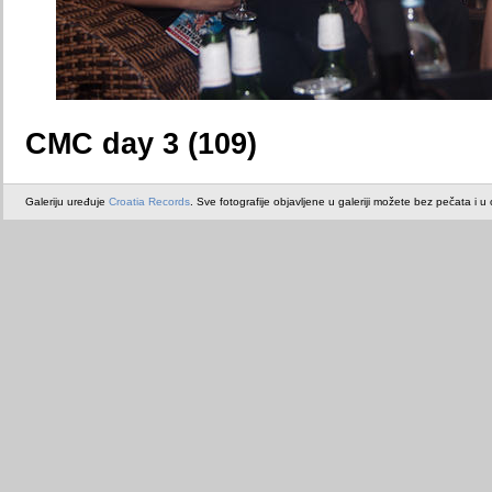
CMC day 3 (109)
Galeriju uređuje
Croatia Records
. Sve fotografije objavljene u galeriji možete bez pečata i u or