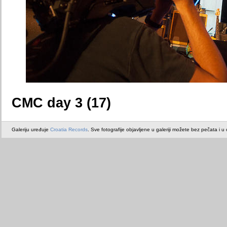
CMC day 3 (17)
Galeriju uređuje
Croatia Records
. Sve fotografije objavljene u galeriji možete bez pečata i u or