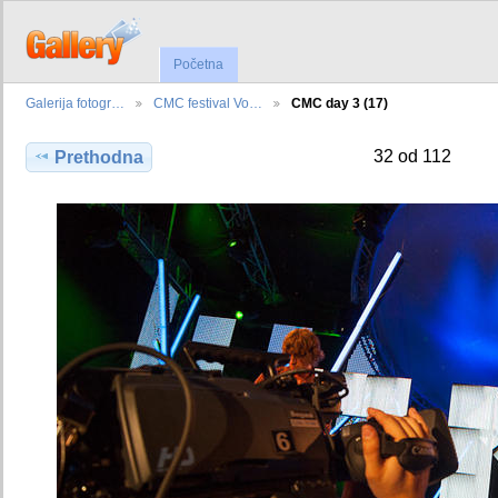
Početna
Galerija fotogr…
CMC festival Vo…
CMC day 3 (17)
32 od 112
Prethodna