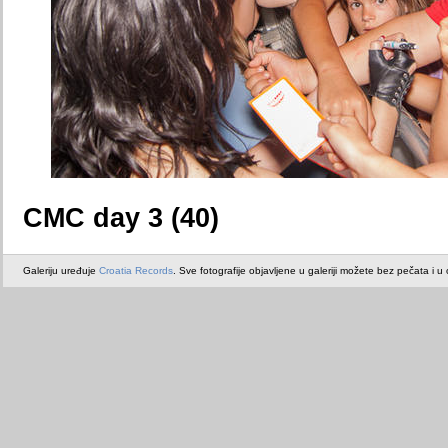
CMC day 3 (40)
Galeriju uređuje
Croatia Records
. Sve fotografije objavljene u galeriji možete bez pečata i u or