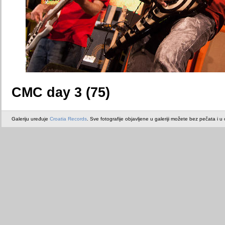
CMC day 3 (75)
Galeriju uređuje
Croatia Records
. Sve fotografije objavljene u galeriji možete bez pečata i u or