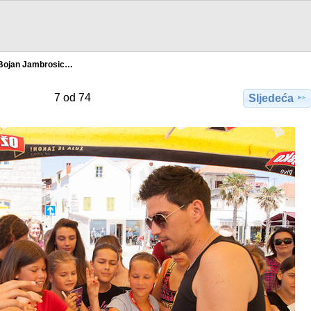
Bojan Jambrosic…
7 od 74
Sljedeća