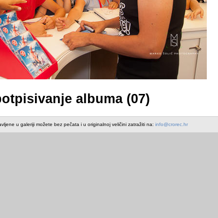
otpisivanje albuma (07)
avljene u galeriji možete bez pečata i u originalnoj veličini zatražiti na:
info@crorec.hr