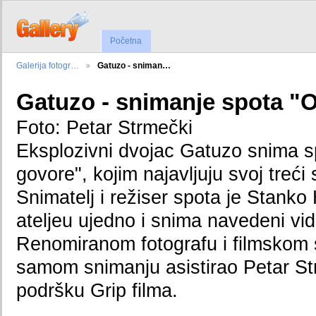
Početna
Galerija fotogr…
Gatuzo - sniman…
Gatuzo - snimanje spota "
Foto: Petar Strmečki
Eksplozivni dvojac Gatuzo snima sp
govore", kojim najavljuju svoj treći 
Snimatelj i režiser spota je Stanko
ateljeu ujedno i snima navedeni vi
Renomiranom fotografu i filmskom s
samom snimanju asistirao Petar St
podršku Grip filma.