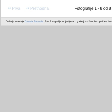
Prva
Prethodna
Fotografije 1 - 8 od 8
Galeriju uređuje
Croatia Records
. Sve fotografije objavljene u galeriji možete bez pečata i u or