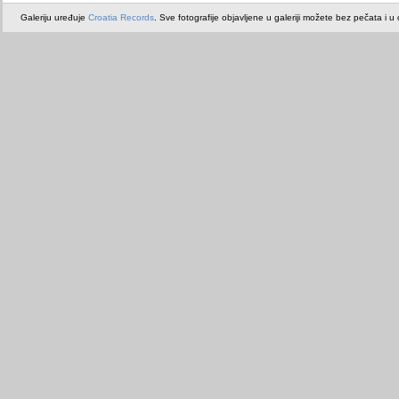
Galeriju uređuje
Croatia Records
. Sve fotografije objavljene u galeriji možete bez pečata i u or