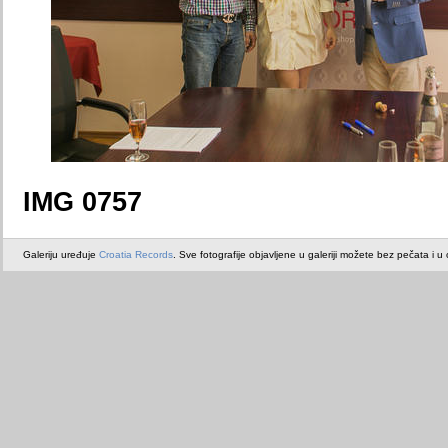
IMG 0757
Galeriju uređuje
Croatia Records
. Sve fotografije objavljene u galeriji možete bez pečata i u or