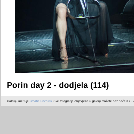
Porin day 2 - dodjela (114)
Galeriju uređuje
Croatia Records
. Sve fotografije objavljene u galeriji možete bez pečata i u or