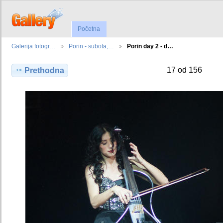
Početna
Galerija fotogr…
Porin - subota,…
Porin day 2 - d…
17 od 156
Prethodna