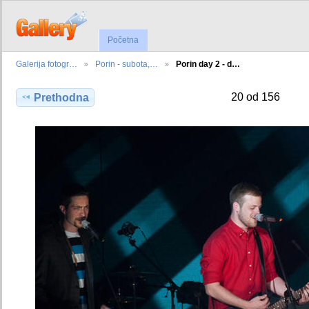
Početna
Galerija fotogr…
Porin - subota,…
Porin day 2 - d…
20 od 156
Prethodna