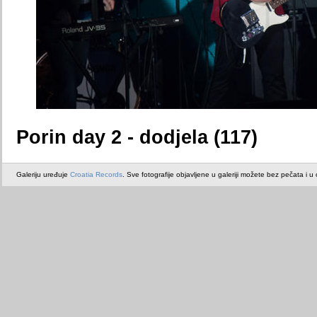
Porin day 2 - dodjela (117)
Galeriju uređuje
Croatia Records
. Sve fotografije objavljene u galeriji možete bez pečata i u or