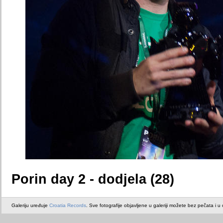
Porin day 2 - dodjela (28)
Galeriju uređuje
Croatia Records
. Sve fotografije objavljene u galeriji možete bez pečata i u or