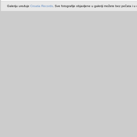
Galeriju uređuje
Croatia Records
. Sve fotografije objavljene u galeriji možete bez pečata i u or