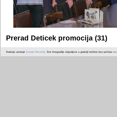
Prerad Deticek promocija (31)
Galeriju uređuje
Croatia Records
. Sve fotografije objavljene u galeriji možete bez pečata i u or