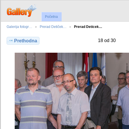
Početna
Galerija fotogr…
Prerad Detiček…
Prerad Deticek…
18 od 30
Prethodna