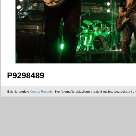
P9298489
Galeriju uređuje
Croatia Records
. Sve fotografije objavljene u galeriji možete bez pečata i u or