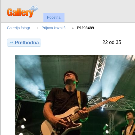
Početna
Galerija fotogr…
Prljavo kazališ…
P9298489
22 od 35
Prethodna