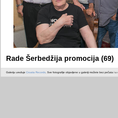
Rade Šerbedžija promocija (69)
Galeriju uređuje
Croatia Records
. Sve fotografije objavljene u galeriji možete bez pečata i u or