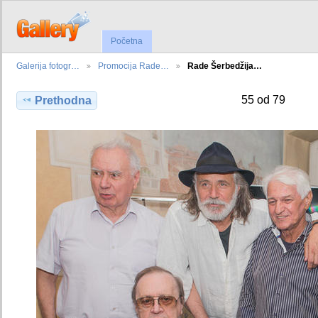
Početna
Galerija fotogr…
Promocija Rade…
Rade Šerbedžija…
55 od 79
Prethodna