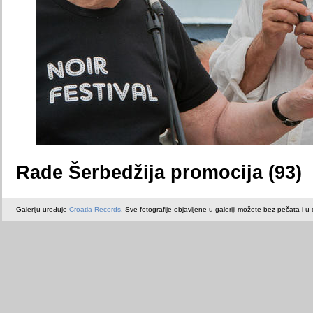
Rade Šerbedžija promocija (93)
Galeriju uređuje
Croatia Records
. Sve fotografije objavljene u galeriji možete bez pečata i u or