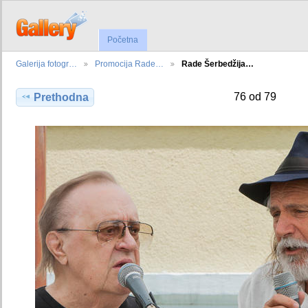
Početna
Galerija fotogr…
Promocija Rade…
Rade Šerbedžija…
76 od 79
Prethodna