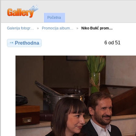
Početna
Galerija fotogr…
Promocija album…
Niko Bulić prom…
6 od 51
Prethodna