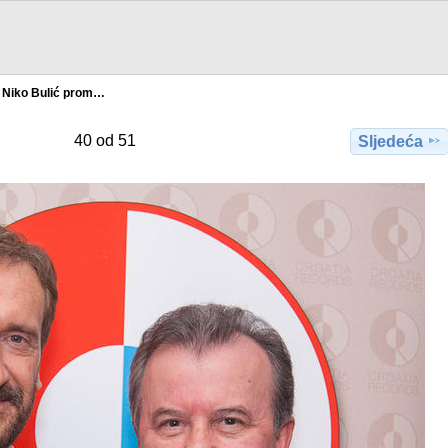
Niko Bulić prom…
40 od 51
Sljedeća