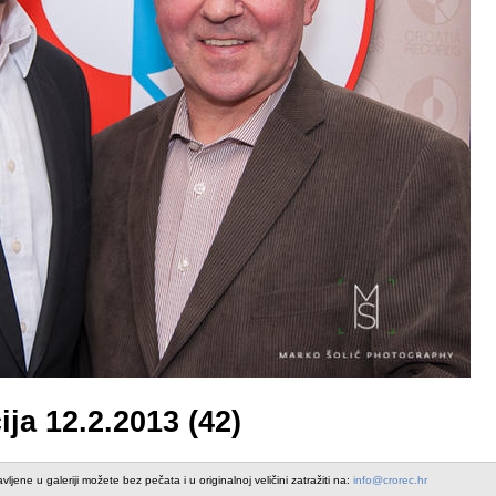
ja 12.2.2013 (42)
avljene u galeriji možete bez pečata i u originalnoj veličini zatražiti na:
info@crorec.hr