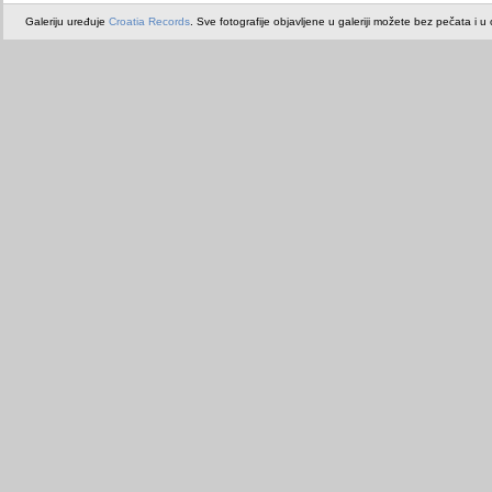
Galeriju uređuje
Croatia Records
. Sve fotografije objavljene u galeriji možete bez pečata i u or