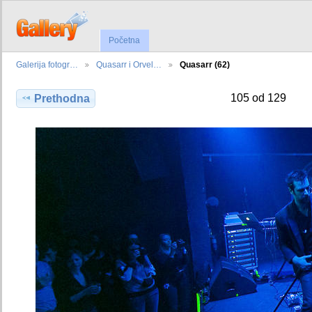
Početna
Galerija fotogr…
Quasarr i Orvel…
Quasarr (62)
105 od 129
Prethodna