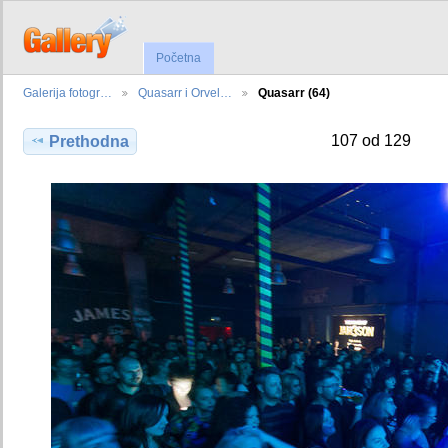
Početna
Galerija fotogr…
Quasarr i Orvel…
Quasarr (64)
107 od 129
Prethodna