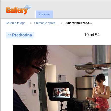
Početna
Galerija fotogr…
Snimanje spota…
05hardtime+zana…
10 od 54
Prethodna