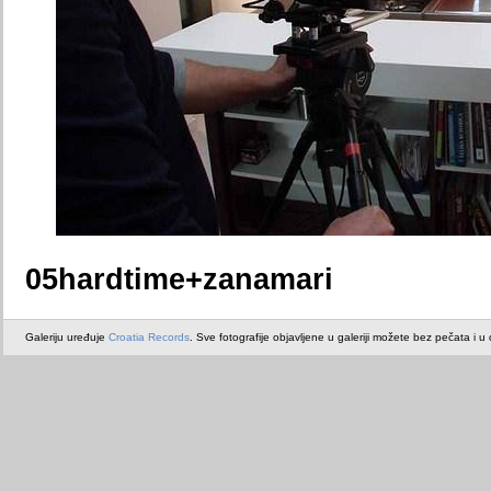
05hardtime+zanamari
Galeriju uređuje
Croatia Records
. Sve fotografije objavljene u galeriji možete bez pečata i u or