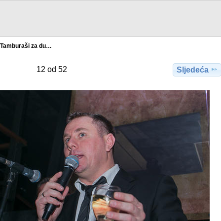
Tamburaši za du…
12 od 52
Sljedeća