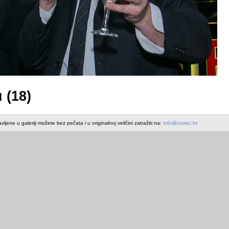
 (18)
avljene u galeriji možete bez pečata i u originalnoj veličini zatražiti na:
info@crorec.hr