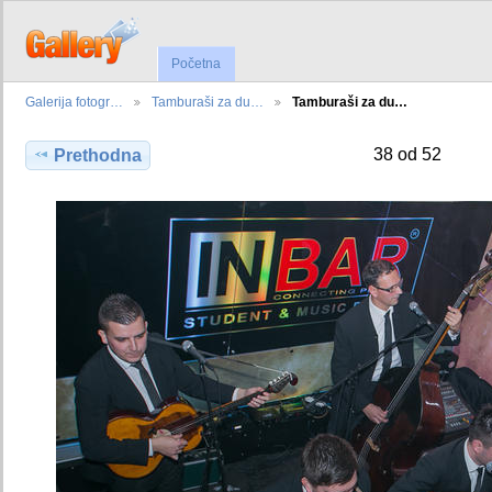
Početna
Galerija fotogr…
Tamburaši za du…
Tamburaši za du…
38 od 52
Prethodna