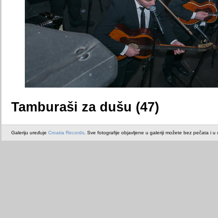
Tamburaši za dušu (47)
Galeriju uređuje
Croatia Records
. Sve fotografije objavljene u galeriji možete bez pečata i u or