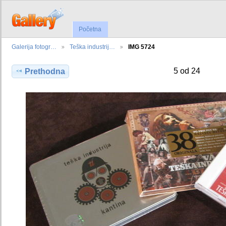
Početna
Galerija fotogr…
Teška industrij…
IMG 5724
5 od 24
Prethodna