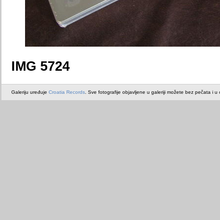
IMG 5724
Galeriju uređuje
Croatia Records
. Sve fotografije objavljene u galeriji možete bez pečata i u or