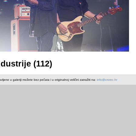
dustrije (112)
avljene u galeriji možete bez pečata i u originalnoj veličini zatražiti na:
info@crorec.hr