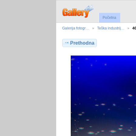
Početna
Galerija fotogr…
Teška industrij…
4
Prethodna