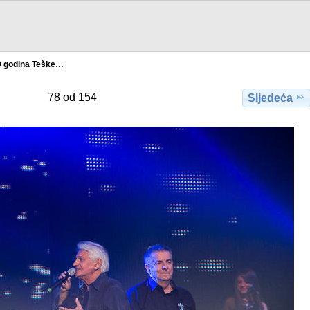
0 godina Teške…
78 od 154
Sljedeća