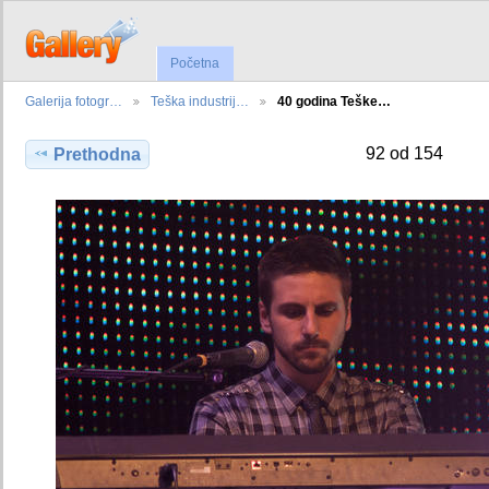
Početna
Galerija fotogr…
Teška industrij…
40 godina Teške…
92 od 154
Prethodna