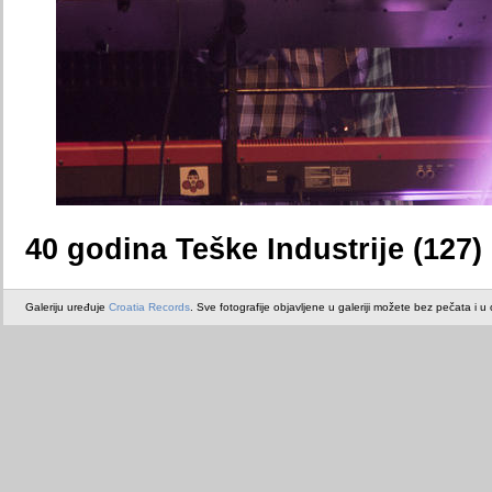
40 godina Teške Industrije (127)
Galeriju uređuje
Croatia Records
. Sve fotografije objavljene u galeriji možete bez pečata i u or